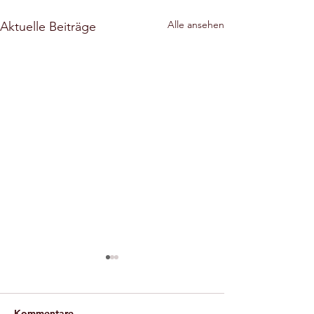
Alle ansehen
Aktuelle Beiträge
Öffentliche
Beantwortung 
Bürgerfragen z
Information der
Kommentare