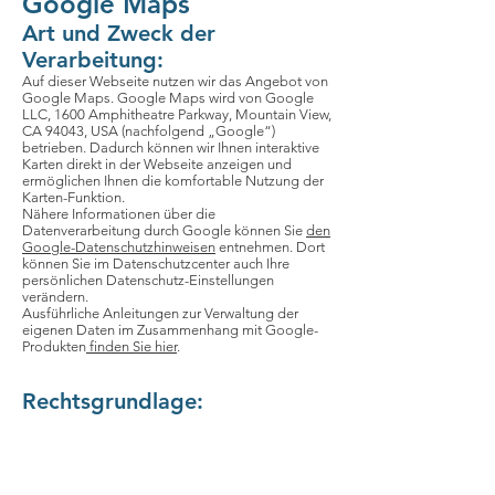
Google Maps
Art und Zweck der
Verarbeitung:
Auf dieser Webseite nutzen wir das Angebot von
Google Maps. Google Maps wird von Google
LLC, 1600 Amphitheatre Parkway, Mountain View,
CA 94043, USA (nachfolgend „Google“)
betrieben. Dadurch können wir Ihnen interaktive
Karten direkt in der Webseite anzeigen und
ermöglichen Ihnen die komfortable Nutzung der
Karten-Funktion.
Nähere Informationen über die
Datenverarbeitung durch Google können Sie
den
Google-Datenschutzhinweisen
entnehmen. Dort
können Sie im Datenschutzcenter auch Ihre
persönlichen Datenschutz-Einstellungen
verändern.
Ausführliche Anleitungen zur Verwaltung der
eigenen Daten im Zusammenhang mit Google-
Produkten
finden Sie hier
.
Rechtsgrundlage:
Rechtsgrundlage für die Einbindung von Google
Maps und dem damit verbundenen
Datentransfer zu Google ist Ihre Einwilligung (Art.
6 Abs. 1 lit. a DSGVO).