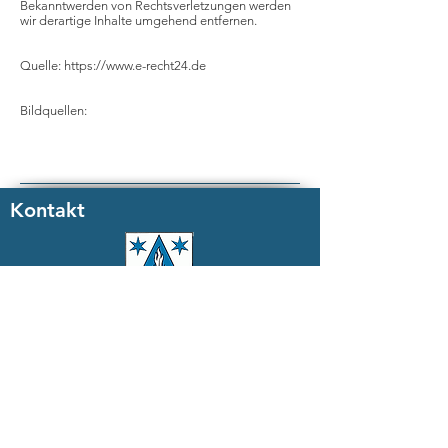
Bekanntwerden von Rechtsverletzungen werden
wir derartige Inhalte umgehend entfernen.
Quelle:
https://www.e-recht24.de
Bildquellen:
Kontakt
Gemeinde Steffeln
Erster Beigeordneter
Bruno Juchems
In der Hardt 4
54597 Steffeln