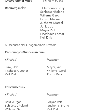
Ortsvorsteher Auel:
Wilhelm Fuchs
Ratsmitglieder:
Blameuser Sonja
Schlösser Roland
Willems Gerd
Finken Markus
Juchems Marcel
Junk Udo
Mayer Ralf
Fischbach Lothar
Keil Dirk
Ausschüsse der Ortsgemeinde Steffeln
Rechnungsprüfungsausschuss
Mitglied
Vertreter
Junk, Udo Mayer, Ralf
Fischbach, Lothar Willems, Gerd
Keil, Dirk Fuchs, Willy
Forstausschuss
Mitglied
Vertreter
Baur, Jürgen Mayer, Ralf
Schlösser, Roland Juchems, Bruno
Willems, Gerd Keil, Dirk