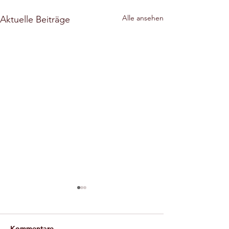
Alle ansehen
Aktuelle Beiträge
Öffentliche
Beantwortung 
Bürgerfragen z
Information der
Kommentare