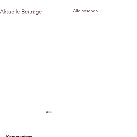
Alle ansehen
Aktuelle Beiträge
Öffentliche
Beantwortung von
Bürgerfragen zu
Information der
Kommentare