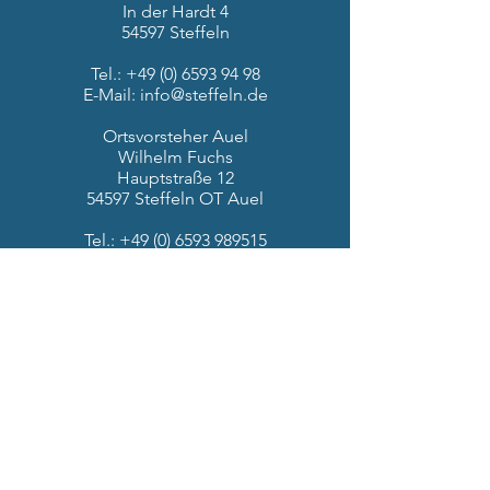
In der Hardt 4
54597 Steffeln
Tel.:
+49 (0) 6593 94 98
E-Mail:
info@steffeln.de
Ortsvorsteher Auel
Wilhelm Fuchs
Hauptstraße 12
54597 Steffeln OT Auel
Tel.:
+49 (0) 6593 989515
E-Mail:
fuchswilly@aol.com
Maps