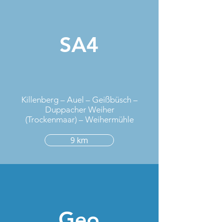
SA4
Killenberg – Auel – Geißbüsch –
Duppacher Weiher
(Trockenmaar) – Weihermühle
9 km
Geo