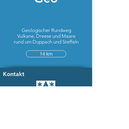
Geologischer Rundweg
Vulkane, Dreese und Maare
rund um Duppach und Steffeln
14 km
Kontakt
Gemeinde Steffeln
Erster Beigeordneter