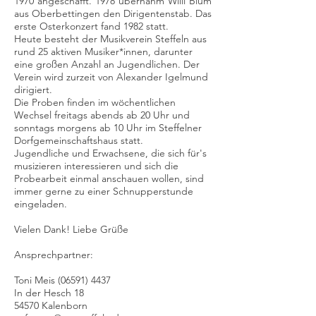
1970 angeschafft. 1978 übernahm Willi Blum
aus Oberbettingen den Dirigentenstab. Das
erste Osterkonzert fand 1982 statt.
Heute besteht der Musikverein Steffeln aus
rund 25 aktiven Musiker*innen, darunter
eine großen Anzahl an Jugendlichen. Der
Verein wird zurzeit von Alexander Igelmund
dirigiert.
Die Proben finden im wöchentlichen
Wechsel freitags abends ab 20 Uhr und
sonntags morgens ab 10 Uhr im Steffelner
Dorfgemeinschaftshaus statt.
Jugendliche und Erwachsene, die sich für's
musizieren interessieren und sich die
Probearbeit einmal anschauen wollen, sind
immer gerne zu einer Schnupperstunde
eingeladen.
Vielen Dank! Liebe Grüße
Ansprechpartner:
Toni Meis
(06591) 4437
In der Hesch 18
54570 Kalenborn