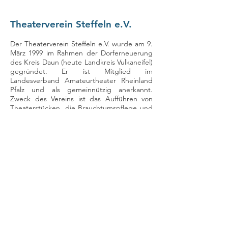
Theaterverein Steffeln e.V.
Der Theaterverein Steffeln e.V. wurde am 9.
März 1999 im Rahmen der Dorferneuerung
des Kreis Daun (heute Landkreis Vulkaneifel)
gegründet. Er ist Mitglied im
Landesverband Amateurtheater Rheinland
Pfalz und als gemeinnützig anerkannt.
Zweck des Vereins ist das Aufführen von
Theaterstücken, die Brauchtumspflege und
der Erhalt der Mundart in Steffeln.
Im Bezug auf die Nachwuchsförderung gibt
es eine eigene Jugendgruppe.
Der Verein zählt 91 Mitglieder.
Vorsitzende und Ansprechpartner
Theaterverein Steffeln e.V.
Sonja Blameuser
06593 1842