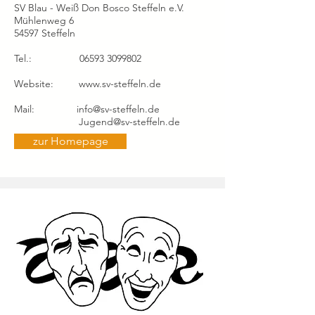
SV Blau - Weiß Don Bosco Steffeln e.V.
Mühlenweg 6
54597 Steffeln
Tel.:
06593 3099802
Website:
www.sv-steffeln.de
Mail:
info@sv-steffeln.de
Jugend@sv-steffeln.de
zur Homepage