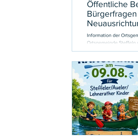
Öffentliche 
Bürgerfragen
Neuausrichtu
Information der Ortsgeme
Ortsgemeinde Steffeln
Windenergie sowie Neua
Themen haben für die 
Bürger erhebliche finanz
Die Fragen wurden von 
Grasediek hat einer öf
seines Namens zugestim