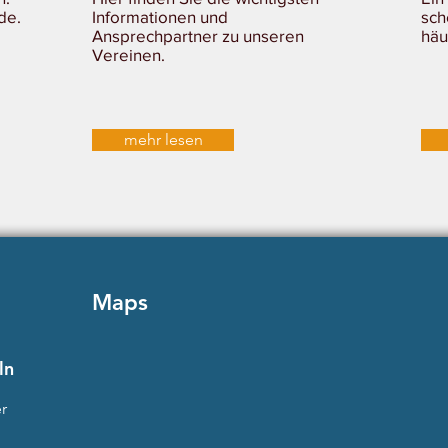
de.
Informationen und
sch
Ansprechpartner zu unseren
häu
Vereinen.
mehr lesen
Maps
ln
r