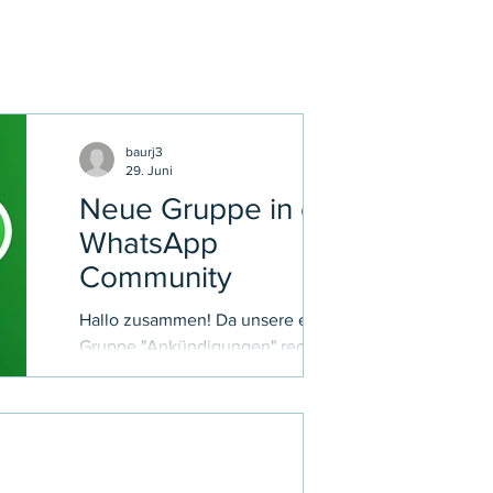
ktuelles
baurj3
29. Juni
Neue Gruppe in der
WhatsApp
Community
Hallo zusammen! Da unsere erste
Gruppe "Ankündigungen" recht gut
angenommen wird, wurde eine
weitere Gruppe „Suche / Biete“
erstellt. Diese Gruppe ist dafür da,
sich gegenseitig unkompliziert zu
unterstützen. Jeder kann hier Hilfe