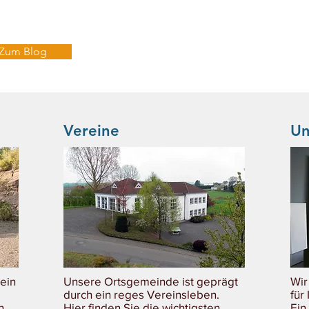
wenden!
Zum Blog
Vereine
Un
 ein
Unsere Ortsgemeinde ist geprägt
Wir
durch ein reges Vereinsleben.
für
n.
Hier finden Sie die wichtigsten
Ein