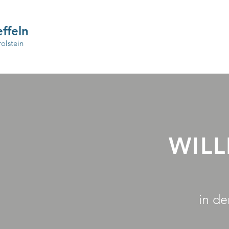
ffeln
olstein
WIL
in de