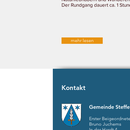
Der Rundgang dauert ca. 1 Stun
mehr lesen
Kontakt
Gemeinde Steffe
Erster Beigeordnete
Bruno Juchems
In der Hardt 4