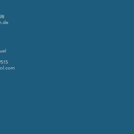
 98
n.de
uel
9515
aol.com